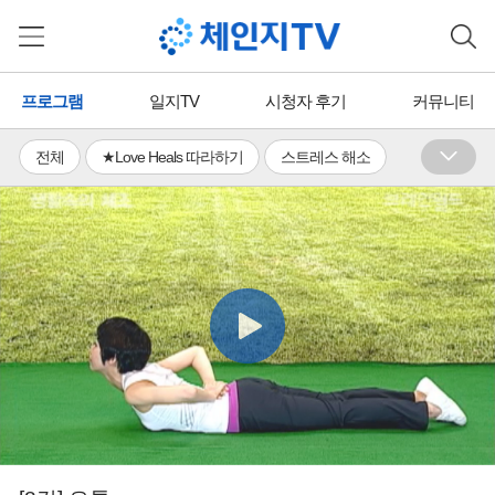
프로그램
일지TV
시청자 후기
커뮤니티
전체
★Love Heals 따라하기
스트레스 해소
수면장애 완화
휴식ㆍ이완
활력 충전
체력증진
유연성 기르기
면역력 증진
통증 완화
의식 성장
단무도ㆍ국학기공
뇌활용ㆍ뇌교육
명상ㆍ호흡
국학TV
에너지 힐링
무료
유료
프리미엄
일지TV