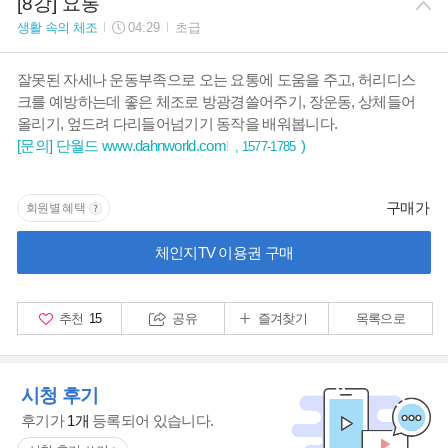
[8강] 요통
생활 속의 체조
04:29
초급
잘못된 자세나 운동부족으로 오는 요통에 도움을 주고, 허리디스
크를 예방하는데 좋은 체조로 방광경쓸어주기, 장운동, 상체들어
올리기, 엎드려 다리들어넘기기 동작을 배워봅니다.
[문의] 단월드
www.dahnworld.com
)
, 1577-1785
구매가
회원별 혜택
체인지TV 이용권 구매
추천
15
공유
즐겨찾기
목록으로
시청 후기
후기가
1개
등록되어 있습니다.