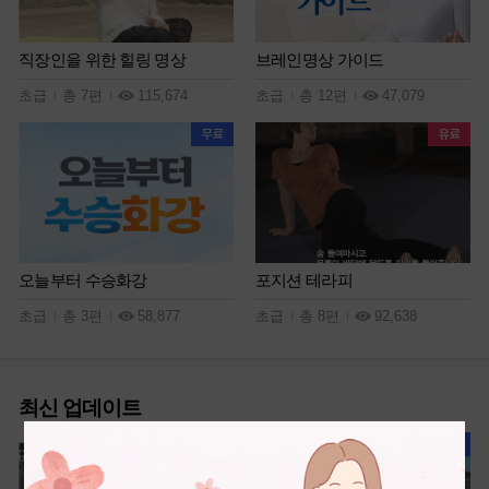
직장인을 위한 힐링 명상
브레인명상 가이드
초급
총 7편
115,674
초급
총 12편
47,079
오늘부터 수승화강
포지션 테라피
초급
총 3편
58,877
초급
총 8편
92,638
최신 업데이트