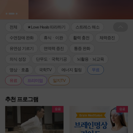
전체
★Love Heals 따라하기
스트레스 해소
수면장애 완화
휴식ㆍ이완
활력 충전
체력증진
유연성 기르기
면역력 증진
통증 완화
의식 성장
단무도ㆍ국학기공
뇌활용ㆍ뇌교육
명상ㆍ호흡
국학TV
에너지 힐링
무료
유료
프리미엄
일지TV
추천 프로그램