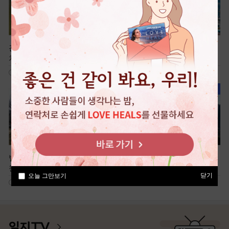
광명 가득 햇살을 머금은 휴식
국내 최대 해상 케이블카, 전곡
처, 광명새빛공원
항
601
945
빌딩 숲 속 전통정원, 미추홀공
여유로운 신도시 산책, 청계중
원
앙공원
닫기
오늘 그만보기
707
497