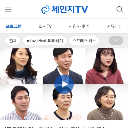
프로그램
일지TV
시청자 후기
커뮤니티
전체
★Love Heals 따라하기
스트레스 해소
수면장애 완화
휴식ㆍ이완
활력 충전
체력증진
유연성 기르기
면역력 증진
통증 완화
의식 성장
단무도ㆍ국학기공
뇌활용ㆍ뇌교육
명상ㆍ호흡
국학TV
에너지 힐링
무료
유료
프리미엄
일지TV