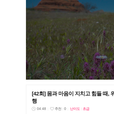
[42회] 몸과 마음이 지치고 힘들 때
행
04:48
추천 : 0
난이도 : 초급