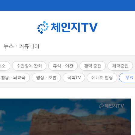
뉴스ㆍ커뮤니티
해소
수면장애 완화
휴식ㆍ이완
활력 충전
체력증진
뇌활용ㆍ뇌교육
명상ㆍ호흡
국학TV
에너지 힐링
무료