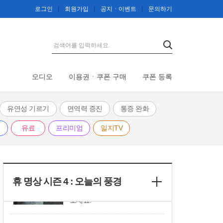
곳에서 물멍 한 번 해보세
로그인
회원가입
공지ㆍ이벤트
문의하기
02: 52
요!
[48회] 휴식이 필요한 날, 일
산호수공원에서 산책 어때
03: 35
요?
오디오
이용권ㆍ쿠폰 구매
쿠폰 등록
[47회] 원초적인 자연의 아
름다움이 숨쉬는 곳, 뉴질랜
04: 57
드
유연성 기르기
면역력 증진
통증 완화
유료
프리미엄
일지TV
[46회] 코 끝을 스치는 꽃내
음, 봄꽃 만발한 서울숲
04: 37
휴 명상 시즌 4 : 오늘의 풍경
[45회] 기암괴석과 시원한
폭포가 절경인 한탄강으로
04: 05
오세요!