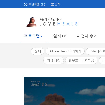
후원회원 인증
문자
프로그램
일지TV
시청자 후기
전체
★Love Heals 따라하기
스트레스 
의식 성장
단무도ㆍ국학기공