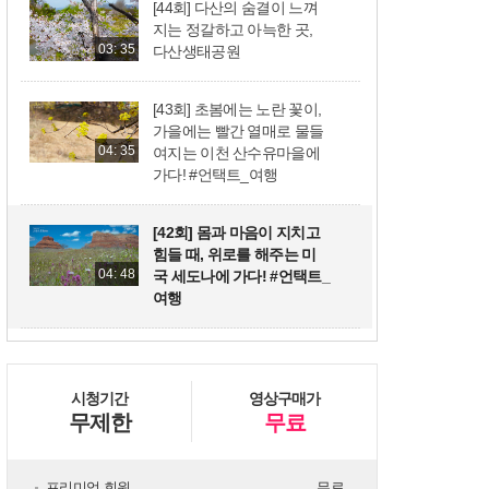
[44회] 다산의 숨결이 느껴
지는 정갈하고 아늑한 곳,
03: 35
다산생태공원
[43회] 초봄에는 노란 꽃이,
가을에는 빨간 열매로 물들
04: 35
여지는 이천 산수유마을에
가다! #언택트_여행
[42회] 몸과 마음이 지치고
힘들 때, 위로를 해주는 미
04: 48
국 세도나에 가다! #언택트_
여행
[41회] 상쾌한 공기를 원 없
이 마실 수 있는 뉴질랜드
시청기간
04: 53
영상구매가
얼스빌리지에 가다! #언택
무제한
무료
트_여행
[40회] 코스모스와 함께 자
프리미엄 회원
무료