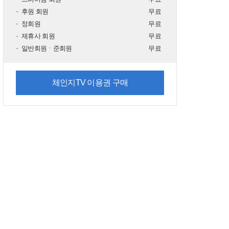
전거 길과 산책로가 잘 조성
후원 회원
무료
04: 32
된 팔당물안개공원에 가다!
정회원
무료
#언택트_여행
제휴사 회원
무료
일반회원ㆍ준회원
무료
[39회] 치유와 위로를 주는
명소로 유명한 미국 세도나
04: 19
에 가다! #언택트_여행
체인지TV 이용권 구매
[38회] 몽환적이고 서정적인
신비감을 간직한 천혜의 장
03: 59
소, 고삼호수에 가다! #언택
트_여행
[37회] 자연의 품으로 다시
돌아와 철새들의 휴식처가
03: 17
된 당정섬에 가다! #언택트_
여행
[36회] 조용하고 섬세한 아
름다움을 지닌 반월호수공