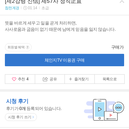
[제2강령 신信] 제57사 정직正直
참전계경
01:14
초급
뜻을 바르게 세우고 일을 곧게 처리하면,
사사로움과 굽음이 없기 때문에 남에게 믿음을 잃지 않습니다.
구매가
회원별 혜택
체인지TV 이용권 구매
추천
4
공유
즐겨찾기
목록으로
시청 후기
후기가
0개
등록되어 있습니다.
시청 후기 쓰기