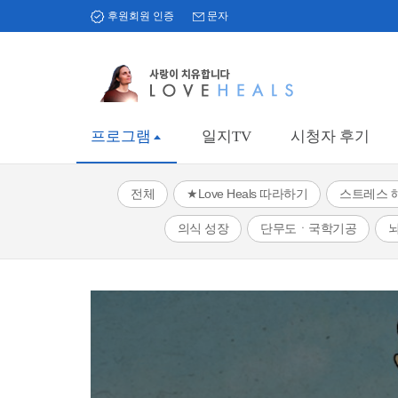
후원회원 인증
문자
프로그램
일지TV
시청자 후기
전체
★Love Heals 따라하기
스트레스 
의식 성장
단무도ㆍ국학기공