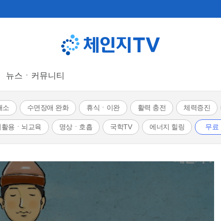
뉴스ㆍ커뮤니티
해소
수면장애 완화
휴식ㆍ이완
활력 충전
체력증진
뇌활용ㆍ뇌교육
명상ㆍ호흡
국학TV
에너지 힐링
무료