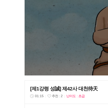
[제1강령 성誠] 제42사 대천待天
01:15
추천 : 2
난이도 : 초급