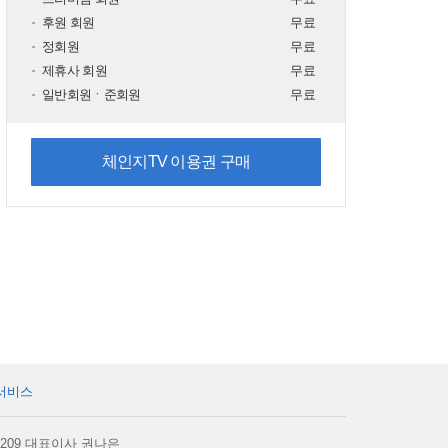
應天
후원 회원
무료
01: 23
정회원
무료
제휴사 회원
무료
[제1강령 성誠] 제38사 순천
일반회원ㆍ준회원
무료
順天
01: 23
체인지TV 이용권 구매
[제1강령 성誠] 제37사 지감
至感
01: 25
[제1강령 성誠] 제36사 만타
慢他
01: 23
[제1강령 성誠] 제35사 방운
放運
서비스
01: 34
-3209 대표이사 권나은