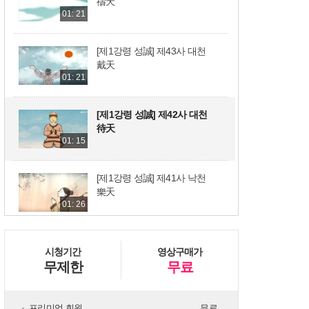
禱天
01: 21
[제1강령 성誠] 제43사 대천
戴天
01: 21
[제1강령 성誠] 제42사 대천
待天
01: 15
[제1강령 성誠] 제41사 낙천
樂天
01: 26
[제1강령 성誠] 제40사 청천
시청기간
영상구매가
聽天
무제한
무료
01: 22
[제1강령 성誠] 제39사 응천
프리미엄 회원
무료