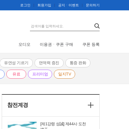
01: 34
로그인
회원가입
공지ㆍ이벤트
문의하기
[제1강령 성誠] 제48사 안충
安衷
01: 19
[제1강령 성誠] 제47사 대효
오디오
이용권ㆍ쿠폰 구매
쿠폰 등록
大孝
01: 14
유연성 기르기
면역력 증진
통증 완화
[제1강령 성誠] 제46사 강천
유료
프리미엄
일지TV
講天
01: 23
[제1강령 성誠] 제45사 시천
恃天
참전계경
01: 28
[제1강령 성誠] 제44사 도천