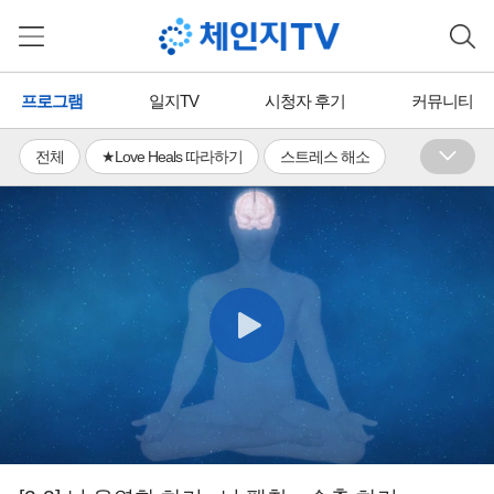
프로그램
일지TV
시청자 후기
커뮤니티
전체
★Love Heals 따라하기
스트레스 해소
수면장애 완화
휴식ㆍ이완
활력 충전
체력증진
유연성 기르기
면역력 증진
통증 완화
의식 성장
단무도ㆍ국학기공
뇌활용ㆍ뇌교육
명상ㆍ호흡
국학TV
에너지 힐링
무료
유료
프리미엄
일지TV