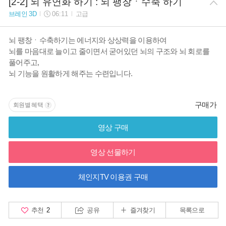
[2-2] 뇌 유연화 하기 : 뇌 팽창ㆍ수축 하기
브레인 3D
06:11
고급
뇌 팽창ㆍ수축하기는 에너지와 상상력을 이용하여
뇌를 마음대로 늘이고 줄이면서 굳어있던 뇌의 구조와 뇌 회로를
풀어주고,
뇌 기능을 원활하게 해주는 수련입니다.
구매가
회원별 혜택
영상 구매
영상 선물하기
체인지TV 이용권 구매
추천
2
공유
즐겨찾기
목록으로