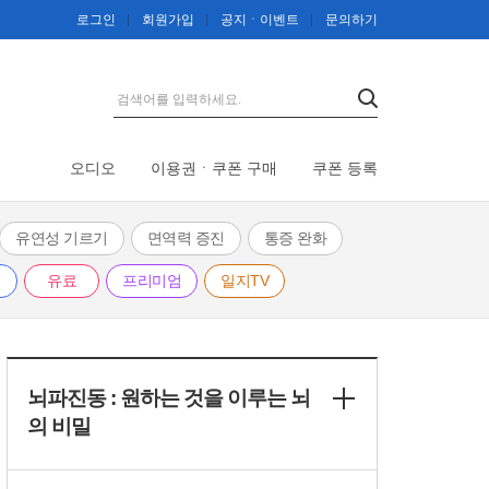
고성에 얽힌 사연
로그인
회원가입
공지ㆍ이벤트
문의하기
06: 35
[23회] 뇌파진동의 특별한
효과
08: 05
오디오
이용권ㆍ쿠폰 구매
쿠폰 등록
[22회] 뇌파진동을 하기 전
에 알아둘 점
유연성 기르기
면역력 증진
통증 완화
05: 03
유료
프리미엄
일지TV
[21회] 뇌파진동 따라 하기 -
응용편
02: 53
뇌파진동 : 원하는 것을 이루는 뇌
[20회] 뇌파진동 따라 하기 -
기본편
의 비밀
01: 09