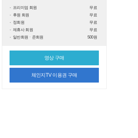
[14회] 소크라테스 대화법 -
프리미엄 회원
무료
뇌에게 물어보라
후원 회원
무료
08: 32
정회원
무료
제휴사 회원
무료
[13회] 뇌교육, 뇌를 믿어주
일반회원ㆍ준회원
500원
는 교육법
04: 20
영상 구매
[12회] 꿈이 클수록 뇌가 활
성화된다
08: 10
체인지TV 이용권 구매
[11회] 뇌 운영 시스템, 보스
BOS의 원리
12: 46
[10회] 꿈은 뇌간에 새겨라
06: 18