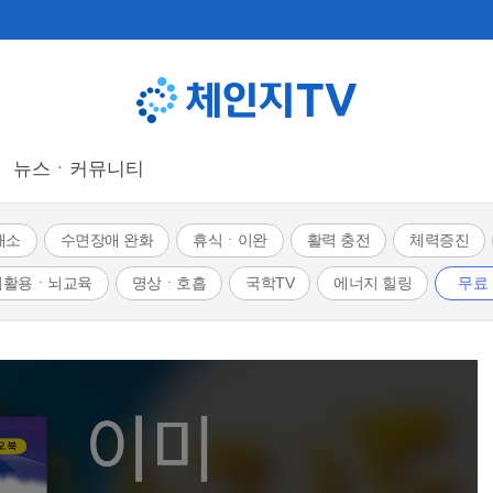
뉴스ㆍ커뮤니티
해소
수면장애 완화
휴식ㆍ이완
활력 충전
체력증진
뇌활용ㆍ뇌교육
명상ㆍ호흡
국학TV
에너지 힐링
무료