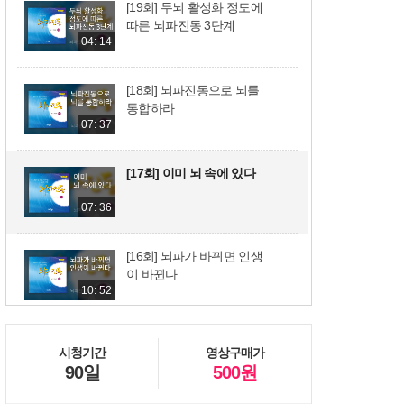
[19회] 두뇌 활성화 정도에
따른 뇌파진동 3단계
04: 14
[18회] 뇌파진동으로 뇌를
통합하라
07: 37
[17회] 이미 뇌 속에 있다
07: 36
[16회] 뇌파가 바뀌면 인생
이 바뀐다
10: 52
[15회] 최고의 명약은 뇌 속
시청기간
영상구매가
에 있다
90일
500원
09: 15