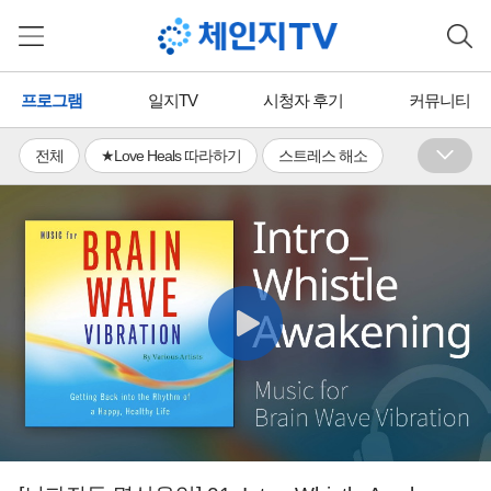
프로그램
일지TV
시청자 후기
커뮤니티
전체
★Love Heals 따라하기
스트레스 해소
수면장애 완화
휴식ㆍ이완
활력 충전
체력증진
유연성 기르기
면역력 증진
통증 완화
의식 성장
단무도ㆍ국학기공
뇌활용ㆍ뇌교육
명상ㆍ호흡
국학TV
에너지 힐링
무료
유료
프리미엄
일지TV