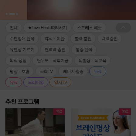
전체
★Love Heals 따라하기
스트레스 해소
수면장애 완화
휴식ㆍ이완
활력 충전
체력증진
유연성 기르기
면역력 증진
통증 완화
의식 성장
단무도ㆍ국학기공
뇌활용ㆍ뇌교육
명상ㆍ호흡
국학TV
에너지 힐링
무료
유료
프리미엄
일지TV
추천 프로그램