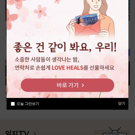
광명 가득 햇살을 머금은 휴식
국내 최대 해상 케이블카, 전곡
처, 광명새빛공원
항
595
939
빌딩 숲 속 전통정원, 미추홀공
여유로운 신도시 산책, 청계중
원
앙공원
닫기
오늘 그만보기
702
491