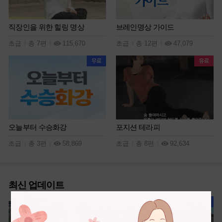
직장인을 위한 힐링 명상
브레인명상 가이드
초급
총 7편
115,670
초급
총 12편
47,079
오늘부터 수승화강
포지션 테라피
초급
총 3편
58,869
초급
총 8편
92,634
최신 업데이트