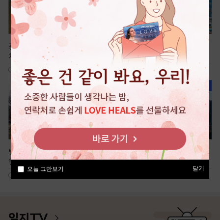
광명 가득 햇살을 머금은 휴식
국내 최대 해상 케이블카, 전곡
처, 광명새빛공원
항
602
949
빌딩 숲 속 전통정원, 미추홀공
여유로운 신도시 산책, 청계중
원
앙공원
닫기
오늘 그만보기
709
498