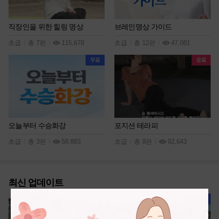
직장인을 위한 힐링 명상
브레인명상 가이드
초급
총 7편
115,678
초급
총 12편
47,081
오늘부터 수승화강
포지션 테라피
초급
총 3편
58,883
초급
총 8편
92,643
최신 업데이트