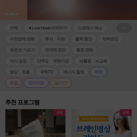
전체
★Love Heals 따라하기
스트레스 해소
수면장애 완화
휴식ㆍ이완
활력 충전
체력증진
유연성 기르기
면역력 증진
통증 완화
의식 성장
단무도ㆍ국학기공
뇌활용ㆍ뇌교육
명상ㆍ호흡
국학TV
에너지 힐링
무료
유료
프리미엄
일지TV
추천 프로그램