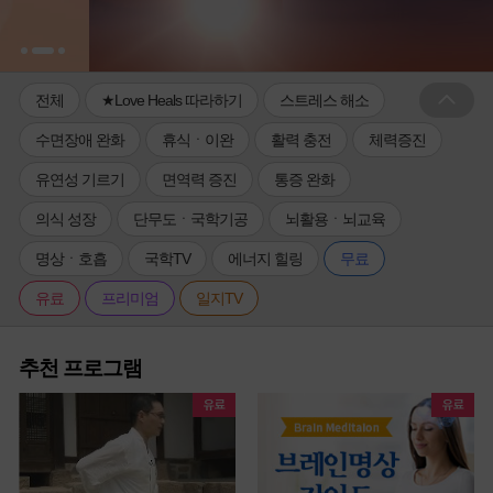
전체
★Love Heals 따라하기
스트레스 해소
수면장애 완화
휴식ㆍ이완
활력 충전
체력증진
유연성 기르기
면역력 증진
통증 완화
의식 성장
단무도ㆍ국학기공
뇌활용ㆍ뇌교육
명상ㆍ호흡
국학TV
에너지 힐링
무료
유료
프리미엄
일지TV
추천 프로그램