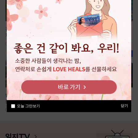
광명 가득 햇살을 머금은 휴식
국내 최대 해상 케이블카, 전곡
처, 광명새빛공원
항
597
941
빌딩 숲 속 전통정원, 미추홀공
여유로운 신도시 산책, 청계중
원
앙공원
닫기
오늘 그만보기
704
494