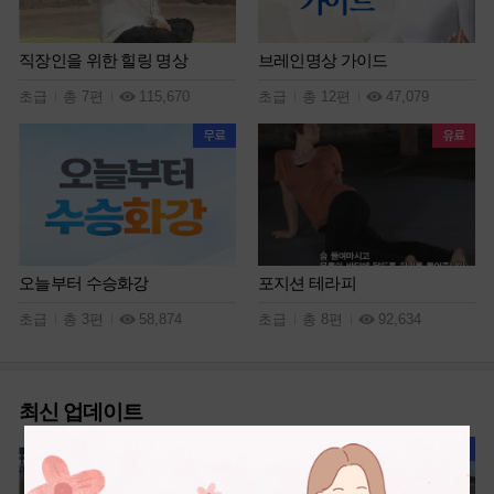
직장인을 위한 힐링 명상
브레인명상 가이드
초급
총 7편
115,670
초급
총 12편
47,079
오늘부터 수승화강
포지션 테라피
초급
총 3편
58,874
초급
총 8편
92,634
최신 업데이트