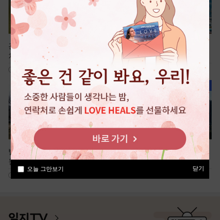
광명 가득 햇살을 머금은 휴식
국내 최대 해상 케이블카, 전곡
처, 광명새빛공원
항
600
944
빌딩 숲 속 전통정원, 미추홀공
여유로운 신도시 산책, 청계중
원
앙공원
닫기
오늘 그만보기
706
496