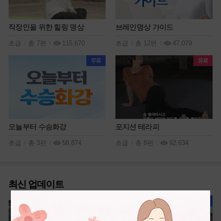
직장인을 위한 힐링 명상
브레인명상 가이드
초급
총 7편
115,670
초급
총 12편
47,079
오늘부터 수승화강
포지션 테라피
초급
총 3편
58,874
초급
총 8편
92,634
최신 업데이트