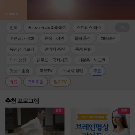
전체
★Love Heals 따라하기
스트레스 해소
수면장애 완화
휴식ㆍ이완
활력 충전
체력증진
유연성 기르기
면역력 증진
통증 완화
의식 성장
단무도ㆍ국학기공
뇌활용ㆍ뇌교육
명상ㆍ호흡
국학TV
에너지 힐링
무료
유료
프리미엄
일지TV
추천 프로그램