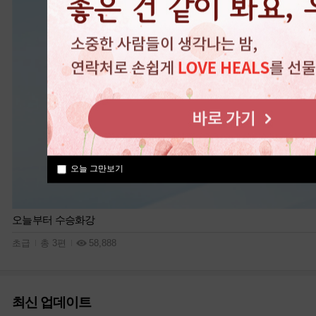
오늘 그만보기
오늘부터 수승화강
초급
총 3편
58,888
최신 업데이트