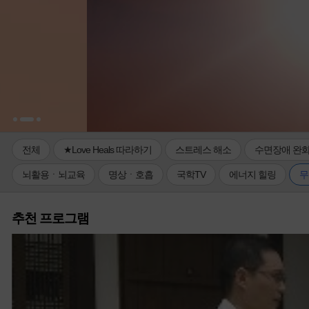
전체
★Love Heals 따라하기
스트레스 해소
수면장애 완
뇌활용ㆍ뇌교육
명상ㆍ호흡
국학TV
에너지 힐링
무
추천 프로그램