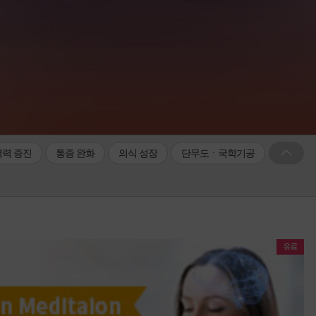
력 증진
통증 완화
의식 성장
단무도ㆍ국학기공