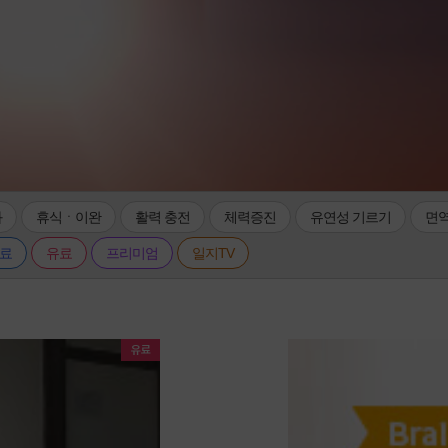
화
휴식ㆍ이완
활력 충전
체력증진
유연성 기르기
면역
료
유료
프리미엄
일지TV