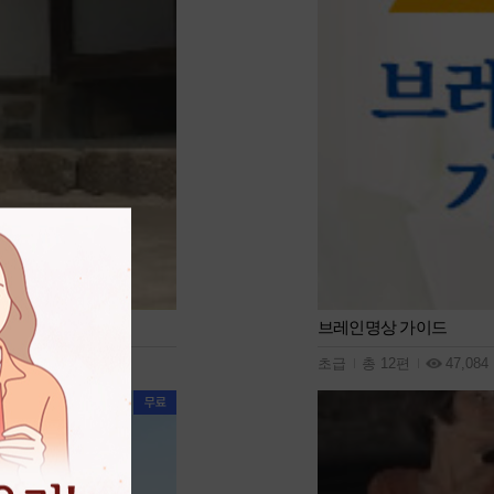
브레인명상 가이드
초급
총 12편
47,084