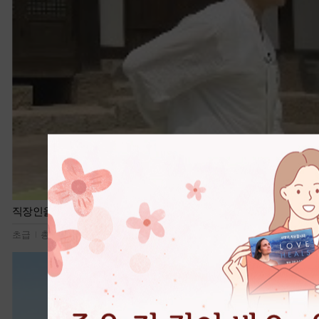
직장인을 위한 힐링 명상
초급
총 7편
115,678