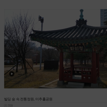
빌딩 숲 속 전통정원, 미추홀공원
709