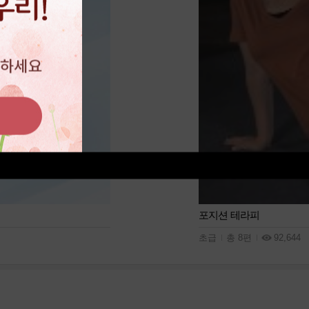
포지션 테라피
초급
총 8편
92,644