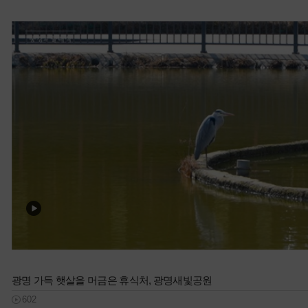
광명 가득 햇살을 머금은 휴식처, 광명새빛공원
602