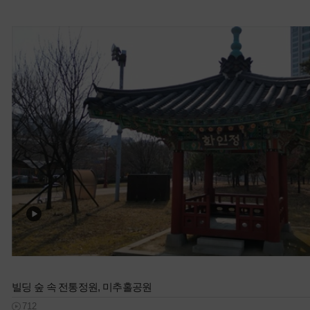
빌딩 숲 속 전통정원, 미추홀공원
712