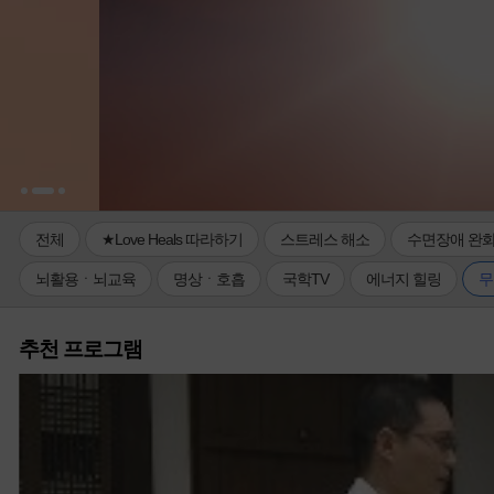
전체
★Love Heals 따라하기
스트레스 해소
수면장애 완
뇌활용ㆍ뇌교육
명상ㆍ호흡
국학TV
에너지 힐링
무
추천 프로그램