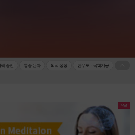
력 증진
통증 완화
의식 성장
단무도ㆍ국학기공