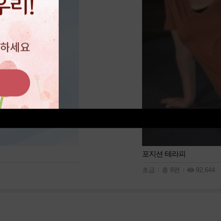
포지션 테라피
초급
총 8편
92,644