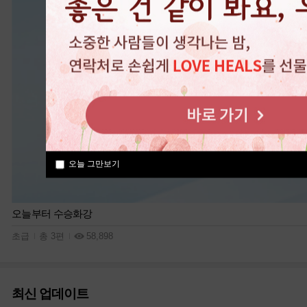
오늘 그만보기
오늘부터 수승화강
초급
총 3편
58,898
최신 업데이트