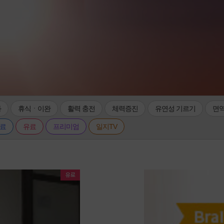
화
휴식ㆍ이완
활력 충전
체력증진
유연성 기르기
면역
료
유료
프리미엄
일지TV