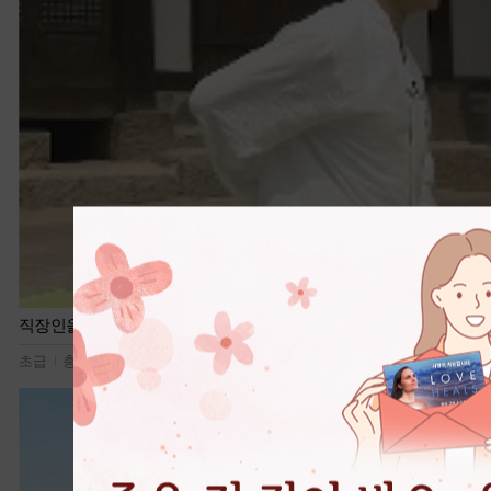
직장인을 위한 힐링 명상
초급
총 7편
115,679