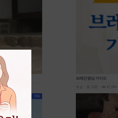
브레인명상 가이드
초급
총 12편
47,084