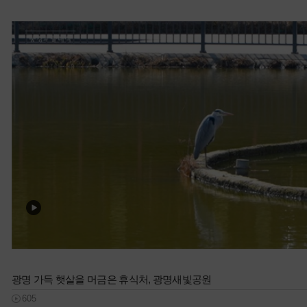
광명 가득 햇살을 머금은 휴식처, 광명새빛공원
605